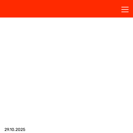
AKTUALNOŚCI
Bądź na bieżąco!
29.10.2025