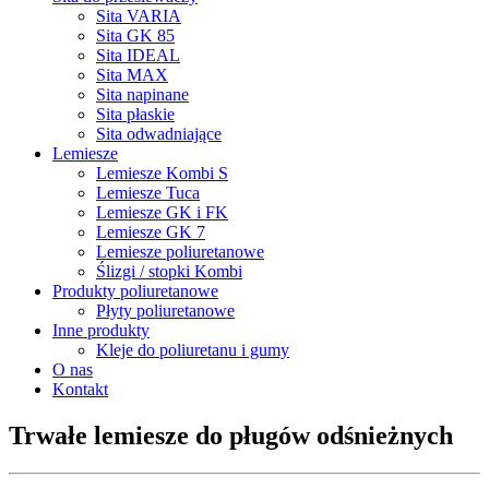
Sita VARIA
Sita GK 85
Sita IDEAL
Sita MAX
Sita napinane
Sita płaskie
Sita odwadniające
Lemiesze
Lemiesze Kombi S
Lemiesze Tuca
Lemiesze GK i FK
Lemiesze GK 7
Lemiesze poliuretanowe
Ślizgi / stopki Kombi
Produkty poliuretanowe
Płyty poliuretanowe
Inne produkty
Kleje do poliuretanu i gumy
O nas
Kontakt
Trwałe lemiesze do pługów odśnieżnych