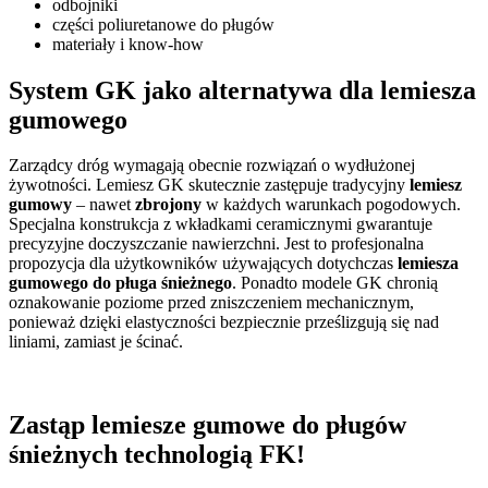
odbojniki
części poliuretanowe do pługów
materiały i know-how
System GK jako alternatywa dla lemiesza
gumowego
Zarządcy dróg wymagają obecnie rozwiązań o wydłużonej
żywotności. Lemiesz GK skutecznie zastępuje tradycyjny
lemiesz
gumowy
– nawet
zbrojony
w każdych warunkach pogodowych.
Specjalna konstrukcja z wkładkami ceramicznymi gwarantuje
precyzyjne doczyszczanie nawierzchni. Jest to profesjonalna
propozycja dla użytkowników używających dotychczas
lemiesza
gumowego do pługa śnieżnego
. Ponadto modele GK chronią
oznakowanie poziome przed zniszczeniem mechanicznym,
ponieważ dzięki elastyczności bezpiecznie prześlizgują się nad
liniami, zamiast je ścinać.
Zastąp lemiesze gumowe do pługów
śnieżnych technologią FK!