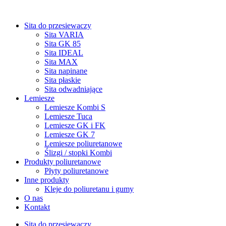
Sita do przesiewaczy
Sita VARIA
Sita GK 85
Sita IDEAL
Sita MAX
Sita napinane
Sita płaskie
Sita odwadniające
Lemiesze
Lemiesze Kombi S
Lemiesze Tuca
Lemiesze GK i FK
Lemiesze GK 7
Lemiesze poliuretanowe
Ślizgi / stopki Kombi
Produkty poliuretanowe
Płyty poliuretanowe
Inne produkty
Kleje do poliuretanu i gumy
O nas
Kontakt
Sita do przesiewaczy