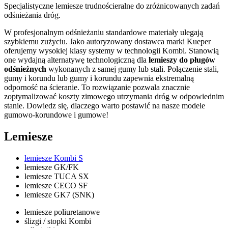
Specjalistyczne lemiesze trudnościeralne do zróżnicowanych zadań
odśnieżania dróg.
W profesjonalnym odśnieżaniu standardowe materiały ulegają
szybkiemu zużyciu. Jako autoryzowany dostawca marki Kueper
oferujemy wysokiej klasy systemy w technologii Kombi. Stanowią
one wydajną alternatywę technologiczną dla
lemieszy do pługów
odśnieżnych
wykonanych z samej gumy lub stali. Połączenie stali,
gumy i korundu lub gumy i korundu zapewnia ekstremalną
odporność na ścieranie. To rozwiązanie pozwala znacznie
zoptymalizować koszty zimowego utrzymania dróg w odpowiednim
stanie. Dowiedz się, dlaczego warto postawić na nasze modele
gumowo-korundowe i gumowe!
Lemiesze
lemiesze Kombi S
lemiesze GK/FK
lemiesze TUCA SX
lemiesze CECO SF
lemiesze GK7 (SNK)
lemiesze poliuretanowe
ślizgi / stopki Kombi